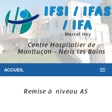
IFSI / IFAS
/ IFA
Marcel Hay
Centre Hospitalier de
Montluçon - Néris les Bains
ACCUEIL
Toggl
naviga
Remise à niveau AS