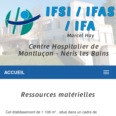
IFSI / IFAS
/ IFA
Marcel Hay
Centre Hospitalier de
Montluçon - Néris les Bains
ACCUEIL
Toggl
naviga
Ressources matérielles
Cet établissement de 1 108 m² , situé dans un cadre de