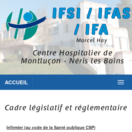
IFSI / IFAS
/ IFA
Marcel Hay
Centre Hospitalier de
Montluçon - Néris les Bains
ACCUEIL
Toggl
naviga
Cadre législatif et réglementaire
Infirmier (au code de la Santé publique CSP)